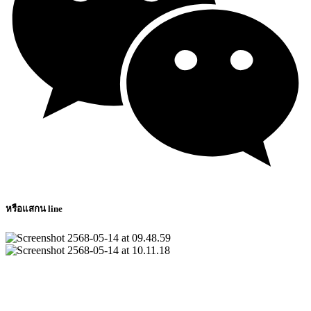
หรือแสกน line