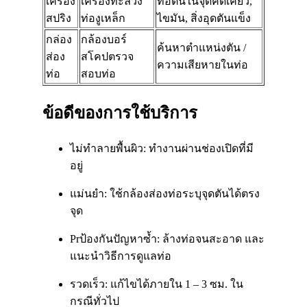
เครื่อง
เครื่องทะลวง
ท่อตันในจุดคดเคี้ยว,
สปริง
ท่องูเหล็ก
ไขมัน, สิ่งอุดตันแข็ง
กล่อง
กล้องบอร์
ค้นหาตำแหน่งตัน /
ส่อง
สโคปตรวจ
ความเสียหายในท่อ
ท่อ
สอบท่อ
ข้อดีของการใช้บริการ
ไม่ทำลายพื้นผิว: ทำงานผ่านช่องเปิดที่มี
อยู่
แม่นยำ: ใช้กล้องส่องท่อระบุจุดตันได้ตรง
จุด
Prป้องกันปัญหาซ้ำ: ล้างท่อจนสะอาด และ
แนะนำวิธีการดูแลท่อ
รวดเร็ว: แก้ไขได้ภายใน 1 – 3 ซม. ใน
กรณีทั่วไป​