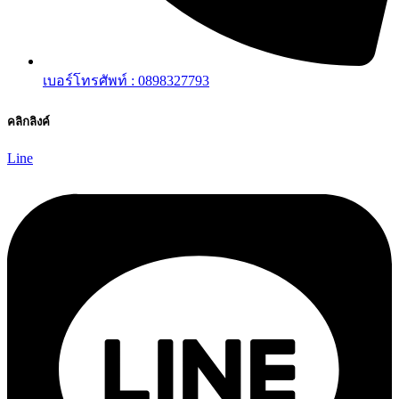
เบอร์โทรศัพท์ : 0898327793
คลิกลิงค์
Line