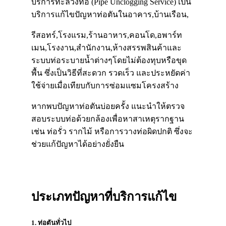
บริการทะลวงท่อ
(Pipe Unclogging Service)
เป็น
บริการแก้ไขปัญหาท่อตันในอาคาร,บ้านเรือน,
รีสอ
ทร์
,โรงแรม,ร้านอาหาร,คอนโด,อพาร์
ท
เ
มน,โรงงาน,สำนักงาน,ห้างสรรพสินค้าและ
ระบบท่อระบายน้ำต่างๆ
โดยไม่ต้องทุบหรือขุด
พื้น ซึ่งเป็นวิธีที่สะดวก รวดเร็ว และประหยัดค่า
ใช้จ่ายเมื่อเทียบกับการซ่อมแซมโครงสร้าง
หากพบปัญหาท่อตันบ่อยครั้ง แนะนำให้ตรวจ
สอบระบบท่อด้วยกล้องเพื่อหาสาเหตุรากฐาน
เช่น ท่อรั่ว รากไม้
หรือการวางท่อผิดปกติ ซึ่งจะ
ช่วยแก้ปัญหาได้อย่างยั่งยืน
ประเภทปัญหาที่บริการแก้ไข​
1. ท่อตันทั่วไป​