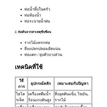
ท่อน้ำทิ้งในครัว
ท่อห้องน้ำ
ท่อระบายน้ำฝน​
2. ท่อตันจากสาเหตุซับซ้อน
รากไม้แทรกท่อ​
สิ่งแปลกปลอมอัดแน่น​
ท่อแตก / ยุบตัวบางส่วน
เทคนิคที่ใช้​
วิธี
อุปกรณ์หลัก
เหมาะสมกับปัญหา
การ
ไฮโด
เครื่องสตีมน้ำ
สิ่งอุดตันแข็ง, ไขมัน,
รเจ็ท
ร้อนแรงดันสูง
รากไม้