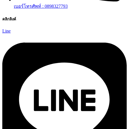
เบอร์โทรศัพท์ : 0898327793
คลิกลิงค์
Line