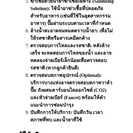
ฆ่าเชื้อด้วยน้ำยาฆ่าเชื้อเฉพาะ (
Sanitizing
Solution):
ใช้น้ำยาฆ่าเชื้อที่ปลอดภัย
สำหรับอาหาร (เช่นที่ใช้ในอุตสาหกรรม
อาหาร) ปั๊มผ่านระบบตามเวลาที่
กำหนด
ล้างน้ำสะอาดจนหมดคราบน้ำยา: เพื่อไม่
ให้รสชาติหรือสารเคมีตกค้าง
ตรวจสอบการไหลและรสชาติ: หลังล้าง
เสร็จ จะทดสอบการไหลของน้ำ และอาจ
ทดลองจ่ายเบียร์เล็กน้อยเพื่อตรวจสอบ
รสชาติ (หากลูกค้ายินดี)
ตรวจสอบสภาพอุปกรณ์ (
Optional):
บริการบางแห่งอาจตรวจสอบสภาพวาล์ว
ปั๊ม ถังผสมคาร์บอนไดออกไซด์ (
CO2)
และหัวจ่ายเบียร์ (
Faucet)
พร้อมให้
คำ
แนะนำการซ่อมบำรุง
บันทึกการให้บริการ: บันทึกวัน เวลา
สภาพที่พบ และน้ำยาที่ใช้