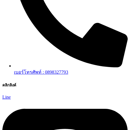
เบอร์โทรศัพท์ : 0898327793
คลิกลิงค์
Line