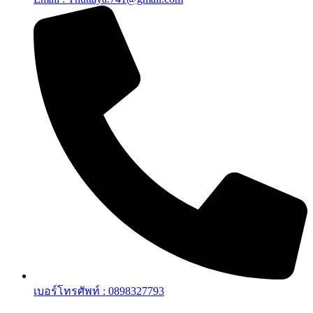
เบอร์โทรศัพท์ : 0898327793