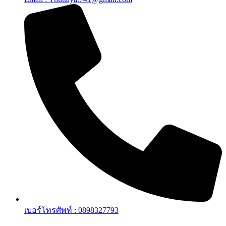
เบอร์โทรศัพท์ : 0898327793