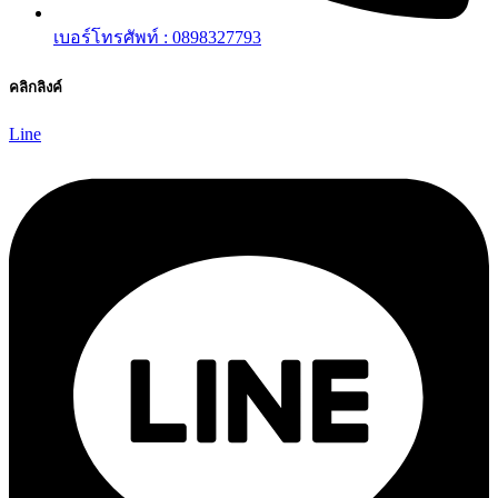
เบอร์โทรศัพท์ : 0898327793
คลิกลิงค์
Line