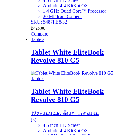
4.5 inch HD Screen
Android 4.4 KitKat OS
1.4 GHz Quad Core™ Processor
20 MP front Camera
SKU: 5487FB8/32
฿
428.00
Compare
Tablets
Tablet White EliteBook
Revolve 810 G5
Tablets
Tablet White EliteBook
Revolve 810 G5
ให้คะแนน
4.67
ตั้งแต่ 1-5 คะแนน
(3)
4.5 inch HD Screen
Android 4.4 KitKat OS