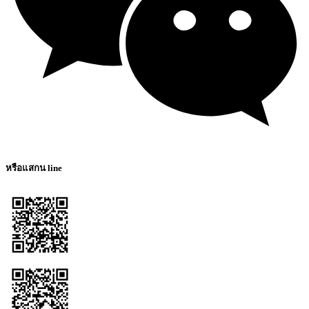
หรือแสกน line