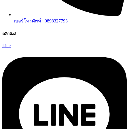
เบอร์โทรศัพท์ : 0898327793
คลิกลิงค์
Line