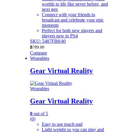
worlds to life like never before, and
next gen
Connect with your friends to
broadcast and celebrate your epic
moments
Perfect for both new players and
players new to PS4
SKU: 5487FB8/40
฿
789.00
Compare
Wearables
Gear Virtual Reality
Wearables
Gear Virtual Reality
0
out of 5
(0)
Easy to use touch pad
Light weight so you can play and