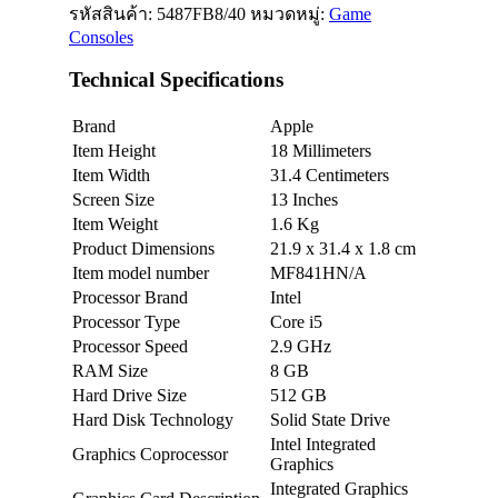
รหัสสินค้า:
5487FB8/40
หมวดหมู่:
Game
Consoles
Technical Specifications
Brand
Apple
Item Height
18 Millimeters
Item Width
31.4 Centimeters
Screen Size
13 Inches
Item Weight
1.6 Kg
Product Dimensions
21.9 x 31.4 x 1.8 cm
Item model number
MF841HN/A
Processor Brand
Intel
Processor Type
Core i5
Processor Speed
2.9 GHz
RAM Size
8 GB
Hard Drive Size
512 GB
Hard Disk Technology
Solid State Drive
Intel Integrated
Graphics Coprocessor
Graphics
Integrated Graphics