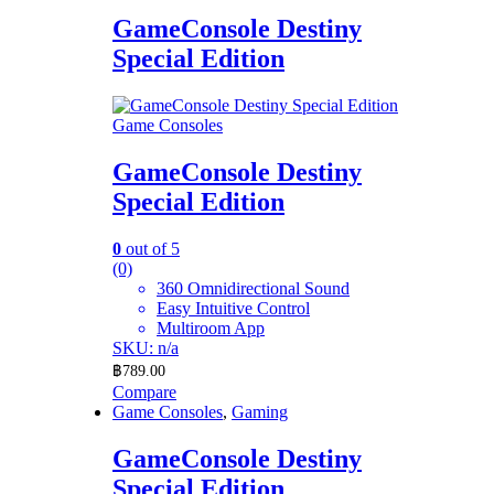
GameConsole Destiny
Special Edition
Game Consoles
GameConsole Destiny
Special Edition
0
out of 5
(0)
360 Omnidirectional Sound
Easy Intuitive Control
Multiroom App
SKU: n/a
฿
789.00
Compare
Game Consoles
,
Gaming
GameConsole Destiny
Special Edition