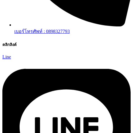
เบอร์โทรศัพท์ : 0898327793
คลิกลิงค์
Line