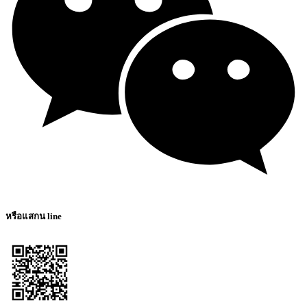
หรือแสกน line