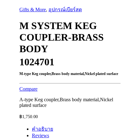
Gifts & More
,
อุปกรณ์เบียร์สด
M SYSTEM KEG
COUPLER-BRASS
BODY
1024701
M-type Keg coupler,Brass body material,Nickel plated surface​
Compare
A-type Keg coupler,Brass body material,Nickel
plated surface​
฿
1,750.00
คำอธิบาย
Reviews