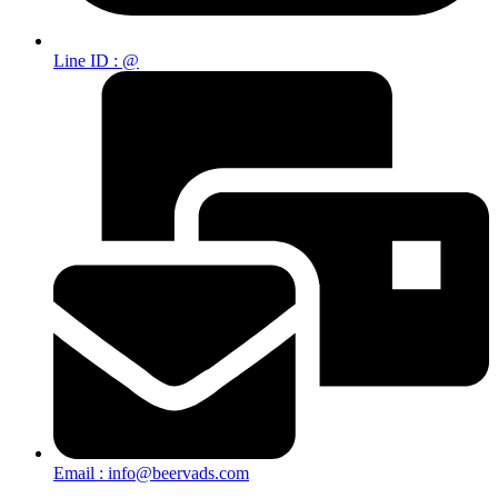
Line ID : @
Email : info@beervads.com