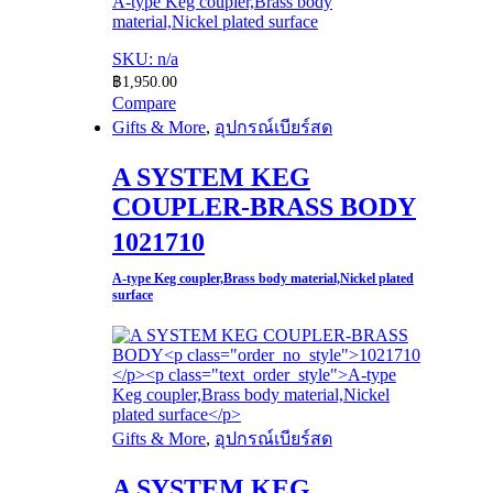
A-type Keg coupler,Brass body
material,Nickel plated surface​
SKU: n/a
฿
1,950.00
Compare
Gifts & More
,
อุปกรณ์เบียร์สด
A SYSTEM KEG
COUPLER-BRASS BODY​
1021710​
A-type Keg coupler,Brass body material,Nickel plated
surface
Gifts & More
,
อุปกรณ์เบียร์สด
A SYSTEM KEG