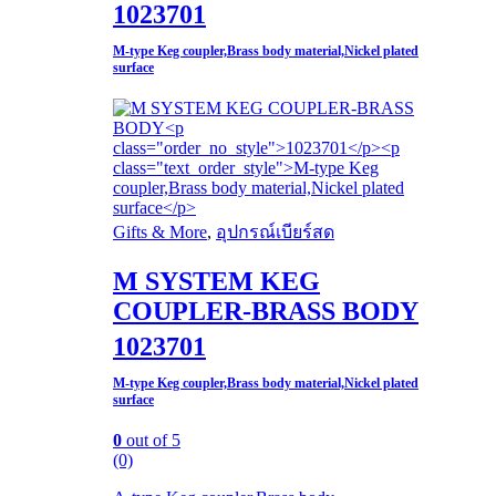
1023701
M-type Keg coupler,Brass body material,Nickel plated
surface​
Gifts & More
,
อุปกรณ์เบียร์สด
M SYSTEM KEG
COUPLER-BRASS BODY
1023701
M-type Keg coupler,Brass body material,Nickel plated
surface​
0
out of 5
(0)