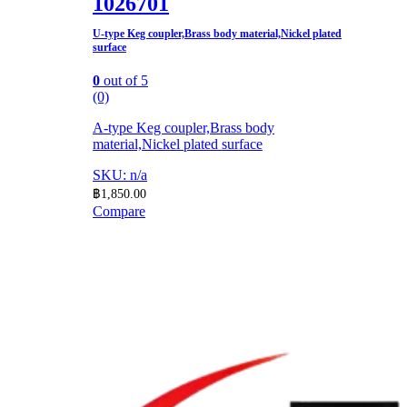
1026701
U-type Keg coupler,Brass body material,Nickel plated
surface​
0
out of 5
(0)
A-type Keg coupler,Brass body
material,Nickel plated surface​
SKU: n/a
฿
1,850.00
Compare