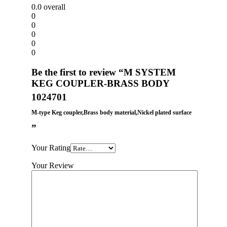
0.0
overall
0
0
0
0
0
Be the first to review “M SYSTEM
KEG COUPLER-BRASS BODY
1024701
M-type Keg coupler,Brass body material,Nickel plated surface​
”
Your Rating
Your Review