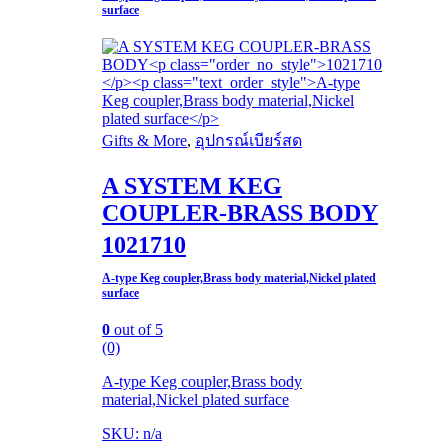
surface
Gifts & More
,
อุปกรณ์เบียร์สด
A SYSTEM KEG
COUPLER-BRASS BODY​
1021710​
A-type Keg coupler,Brass body material,Nickel plated
surface
0
out of 5
(0)
A-type Keg coupler,Brass body
material,Nickel plated surface​
SKU: n/a