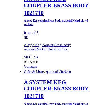
COUPLER-BRASS BODY​
1021710​
A-type Keg coupler,Brass body material,Nickel plated
surface
0
out of 5
(0)
A-type Keg coupler,Brass body
material,Nickel plated surface​
SKU: n/a
฿
1,650.00
Compare
Gifts & More
,
อุปกรณ์เบียร์สด
A SYSTEM KEG
COUPLER-BRASS BODY​
1021710​
A-type Keg coupler,Brass body material,Nickel plated