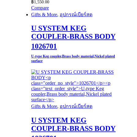
฿
1,550.00
Compare
Gifts & More
,
อุปกรณ์เบียร์สด
U SYSTEM KEG
COUPLER-BRASS BODY
1026701
U-type Keg coupler,Brass body material,Nickel plated
surface​
Gifts & More
,
อุปกรณ์เบียร์สด
U SYSTEM KEG
COUPLER-BRASS BODY