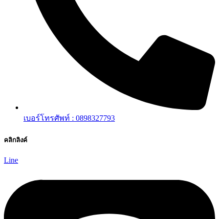
เบอร์โทรศัพท์ : 0898327793
คลิกลิงค์
Line