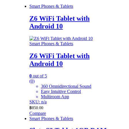
Smart Phones & Tablets
Z6 WiFi Tablet with
Android 10
Smart Phones & Tablets
Z6 WiFi Tablet with
Android 10
0
out of 5
(0)
360 Omnidirectional Sound
Easy Intuitive Control
Multiroom App
SKU: n/a
฿
850.00
Compare
Smart Phones & Tablets