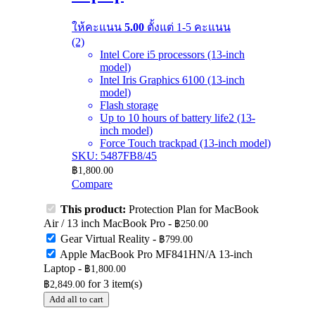
ให้คะแนน
5.00
ตั้งแต่ 1-5 คะแนน
(2)
Intel Core i5 processors (13-inch
model)
Intel Iris Graphics 6100 (13-inch
model)
Flash storage
Up to 10 hours of battery life2 (13-
inch model)
Force Touch trackpad (13-inch model)
SKU: 5487FB8/45
฿
1,800.00
Compare
This product:
Protection Plan for MacBook
Air / 13 inch MacBook Pro
-
฿
250.00
Gear Virtual Reality
-
฿
799.00
Apple MacBook Pro MF841HN/A 13-inch
Laptop
-
฿
1,800.00
for
3
item(s)
฿
2,849.00
Add all to cart