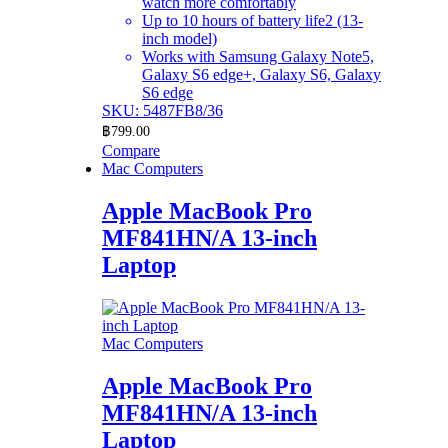
watch more comfortably
Up to 10 hours of battery life2 (13-
inch model)
Works with Samsung Galaxy Note5,
Galaxy S6 edge+, Galaxy S6, Galaxy
S6 edge
SKU: 5487FB8/36
฿
799.00
Compare
Mac Computers
Apple MacBook Pro
MF841HN/A 13-inch
Laptop
Mac Computers
Apple MacBook Pro
MF841HN/A 13-inch
Laptop