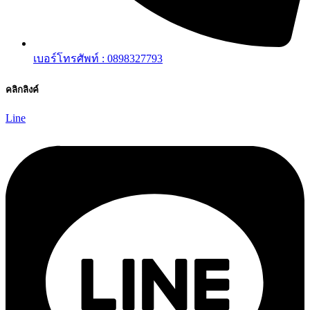
เบอร์โทรศัพท์ : 0898327793
คลิกลิงค์
Line