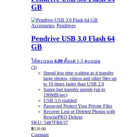
GB
Accessories
,
Pendrives
Pendrive USB 3.0 Flash 64
GB
ให้คะแนน
4.00
ตั้งแต่ 1-5 คะแนน
(3)
Spend less time waiting as it transfer
large photos, videos and other files up
to 10 times faster than USB 2.0
Super-fast transfer speeds (up to
190MB/sec)
USB 3.0 enabled
Password Protect Your Private Files
Recover Lost or Deleted Photos with
RescuePRO Deluxe
SKU: 5487FB8/37
฿
110.00
Compare