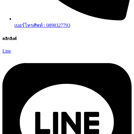
เบอร์โทรศัพท์ : 0898327793
คลิกลิงค์
Line