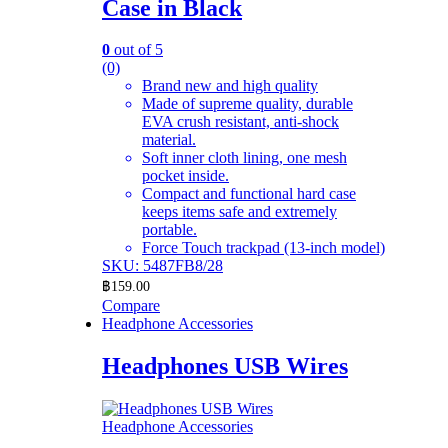
Case in Black
0
out of 5
(0)
Brand new and high quality
Made of supreme quality, durable
EVA crush resistant, anti-shock
material.
Soft inner cloth lining, one mesh
pocket inside.
Compact and functional hard case
keeps items safe and extremely
portable.
Force Touch trackpad (13-inch model)
SKU: 5487FB8/28
฿
159.00
Compare
Headphone Accessories
Headphones USB Wires
Headphone Accessories