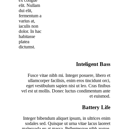
ex congue
elit. Nullam
dui elit,
fermentum a
varius at,
iaculis non
dolor. In hac
habitasse
platea
dictumst.
Inteligent Bass
Fusce vitae nibh mi. Integer posuere, libero et
ullamcorper facilisis, enim eros tincidunt orci,
eget vestibulum sapien nisi ut leo. Cras finibus
vel est ut mollis. Donec luctus condimentum ante
et euismod.
Battery Life
Integer bibendum aliquet ipsum, in ultrices enim
sodales sed. Quisque ut urna vitae lacus laoreet
malesuada eu at massa. Pellentesque nibh augue,