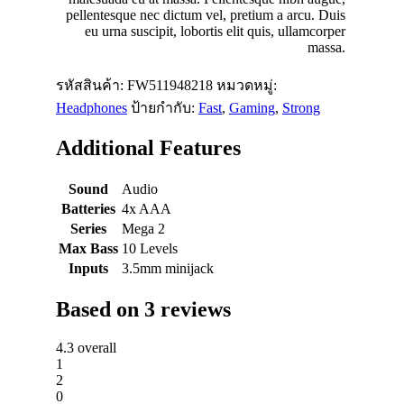
pellentesque nec dictum vel, pretium a arcu. Duis
eu urna suscipit, lobortis elit quis, ullamcorper
massa.
รหัสสินค้า:
FW511948218
หมวดหมู่:
Headphones
ป้ายกำกับ:
Fast
,
Gaming
,
Strong
Additional Features
Sound
Audio
Batteries
4x AAA
Series
Mega 2
Max Bass
10 Levels
Inputs
3.5mm minijack
Based on 3 reviews
4.3
overall
1
2
0