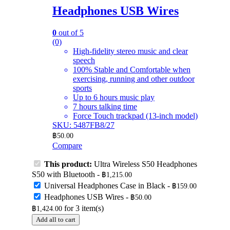
Headphones USB Wires
0
out of 5
(0)
High-fidelity stereo music and clear
speech
100% Stable and Comfortable when
exercising, running and other outdoor
sports
Up to 6 hours music play
7 hours talking time
Force Touch trackpad (13-inch model)
SKU: 5487FB8/27
฿
50.00
Compare
This product:
Ultra Wireless S50 Headphones
S50 with Bluetooth
-
฿
1,215.00
Universal Headphones Case in Black
-
฿
159.00
Headphones USB Wires
-
฿
50.00
for
3
item(s)
฿
1,424.00
Add all to cart