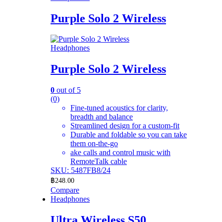
Purple Solo 2 Wireless
Headphones
Purple Solo 2 Wireless
0
out of 5
(0)
Fine-tuned acoustics for clarity,
breadth and balance
Streamlined design for a custom-fit
Durable and foldable so you can take
them on-the-go
ake calls and control music with
RemoteTalk cable
SKU: 5487FB8/24
฿
248.00
Compare
Headphones
Ultra Wireless S50