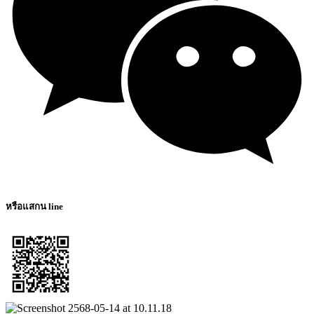
หรือแสกน line