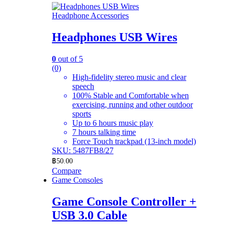
Headphone Accessories
Headphones USB Wires
0
out of 5
(0)
High-fidelity stereo music and clear
speech
100% Stable and Comfortable when
exercising, running and other outdoor
sports
Up to 6 hours music play
7 hours talking time
Force Touch trackpad (13-inch model)
SKU: 5487FB8/27
฿
50.00
Compare
Game Consoles
Game Console Controller +
USB 3.0 Cable