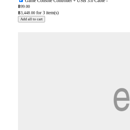
Game Console Controller + USB 3.0 Cable
-
฿
99.00
for
3
item(s)
฿
3,448.00
Add all to cart