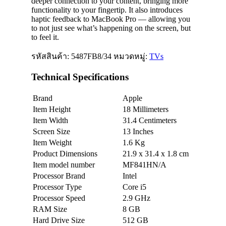
deeper connection to your content, bringing more
functionality to your fingertip. It also introduces
haptic feedback to MacBook Pro — allowing you
to not just see what’s happening on the screen, but
to feel it.
รหัสสินค้า:
5487FB8/34
หมวดหมู่:
TVs
Technical Specifications
Brand
Apple
Item Height
18 Millimeters
Item Width
31.4 Centimeters
Screen Size
13 Inches
Item Weight
1.6 Kg
Product Dimensions
21.9 x 31.4 x 1.8 cm
Item model number
MF841HN/A
Processor Brand
Intel
Processor Type
Core i5
Processor Speed
2.9 GHz
RAM Size
8 GB
Hard Drive Size
512 GB