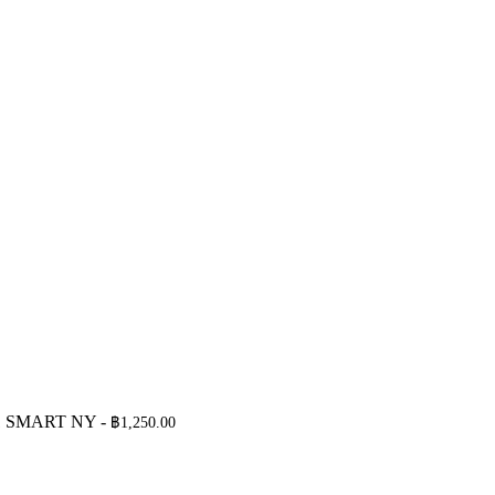
F1 SMART NY
-
฿
1,250.00