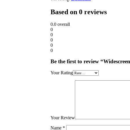
Based on 0 reviews
0.0
overall
0
0
0
0
0
Be the first to review “Widesc
Your Rating
Your Review
Name
*