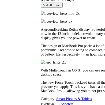
฿
3,140.00
Add all to cart
A groundbreaking Retina display. Powerful 
now in the 13-inch model, a revolutionary
display gives you the power to create.
The design of MacBook Pro packs a lot of p
portability. And despite being so compact
of battery life, respectively — an hour mor
With Multi-Touch in OS X, you can use reali
desktop space.
The new Force Touch trackpad takes all the
pressure you apply. This lets you have a dee
MacBook Pro — allowing you to not just see
Category:
Smart Phones & Tablets
หมวดหมู่:
E Scooters