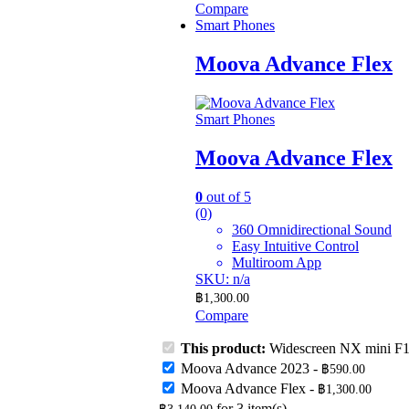
Compare
Smart Phones
Moova Advance Flex
Smart Phones
Moova Advance Flex
0
out of 5
(0)
360 Omnidirectional Sound
Easy Intuitive Control
Multiroom App
SKU: n/a
฿
1,300.00
Compare
This product:
Widescreen NX mini 
Moova Advance 2023
-
฿
590.00
Moova Advance Flex
-
฿
1,300.00
for
3
item(s)