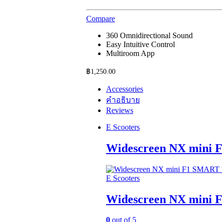
Compare
360 Omnidirectional Sound
Easy Intuitive Control
Multiroom App
฿
1,250.00
Accessories
คำอธิบาย
Reviews
E Scooters
Widescreen NX mini
E Scooters
Widescreen NX mini
0
out of 5