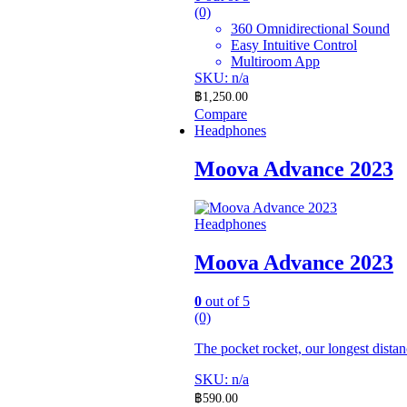
(0)
360 Omnidirectional Sound
Easy Intuitive Control
Multiroom App
SKU: n/a
฿
1,250.00
Compare
Headphones
Moova Advance 2023
Headphones
Moova Advance 2023
0
out of 5
(0)
The pocket rocket, our longest distan
SKU: n/a
฿
590.00